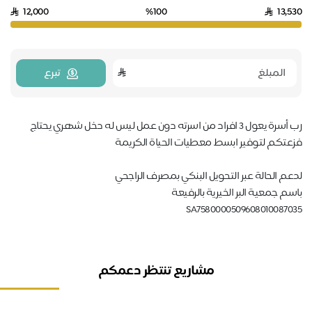
12,000
%100
13,5
تبرع
رب أسرة يعول 3 افراد من اسرته دون عمل ليس له دخل شهري يحتاج
عتكم لتوفير ابسط معطيات الحياة الكريمة
عم الحالة عبر التحويل البنكي بمصرف الراجحي
سم جمعية البر الخيرية بالرفيعة
SA75800005096080100870
مشاريع تنتظر دعمكم