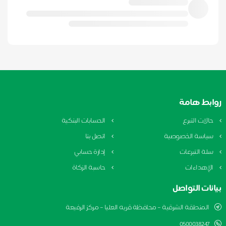
ابط هامة
الات التبرع
الحسابات البنكية
ياسة الخصوصية
اتصل بنا
لة التبرعات
إدارة حسابي
لإهداءات
حاسبة الزكاة
نات التواصل
المنطقة الشرقية – محافظة قريه العليا – مركز الرفيعة
0500038247