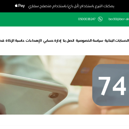
يمكنك التبرع باستخدام (أبل باي) باستخدام متصفح سفاري
0500038247
ber30@ber-alra
الحسابات البنكية
سياسة الخصوصية
اتصل بنا
إدارة حسابي
الإهداءات
حاسبة الزكاة
قط