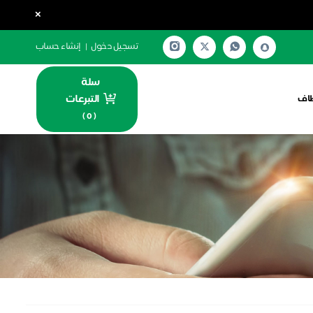
×
تسجيل دخول
|
إنشاء حساب
سلة
التبرعات
اف
)
0
(