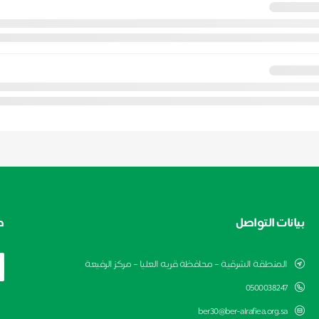
بيانات التواصل
ط
المنطقة الشرقية – محافظة قريه العليا – مركز الرفيعة
0500038247
ber30@ber-alrafiea.org.sa