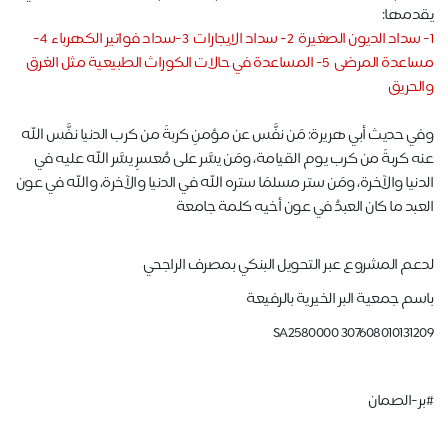
يقدمها:
1- سداد الديون الصغيرة 2- سداد الايجارات 3-سداد فواتير الكهرباء 4-
مساعدة المرضى 5- المساعدة في حالات الكوراث الطبيعية مثل الغرق
والحريق
وفي حديث أبي هريرة: مَن نفَّس عن مؤمنٍ كربةً من كرب الدنيا نفَّس الله
عنه كربةً من كرب يوم القيامة، ومَن يسَّر على مُعسرٍ يسَّر الله عليه في
الدنيا والآخرة، ومَن ستر مسلمًا ستره الله في الدنيا والآخرة، والله في عون
العبد ما كان العبدُ في عون أخيه كلمة جامعة
لدعم المشروع عبر التحويل البنكي بمصرف الراجحي
باسم جمعية البر الخيرية بالرفيعة
SA2580000 307608010131209
#بر-الصمان