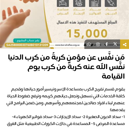
مَن نفَّس عن مؤمنٍ كربةً من كرب الدنيا
نفَّس الله عنه كربةً من كرب يوم
القيامة
يقوم قسم تفريج الكرب بمساعدة الاسر وتيسير أمور حياتها وقديم
كافة الخدمات التي تسهل وتجعل حياتهم كريمه وترفع ضغوط الحياة
عنهم لبناء افراد صالحين لمجتمعهم وأسرهم. ومن ضمن البرامج التي
1- سداد الديون الصغيرة 2- سداد الايجارات 3-سداد فواتير الكهرباء 4-
مساعدة المرضى 5- المساعدة في حالات الكوراث الطبيعية مثل الغرق