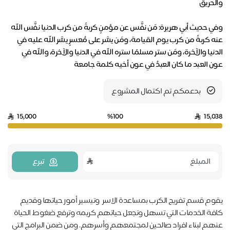
وفي حديث أبي هريرة: مَن نفَّس عن مؤمنٍ كربةً من كرب الدنيا نفَّس الله
عنه كربةً من كرب يوم القيامة، ومَن يسَّر على مُعسرٍ يسَّر الله عليه في
الدنيا والآخرة، ومَن ستر مسلمًا ستره الله في الدنيا والآخرة، والله في
عون العبد ما كان العبدُ في عون أخيه كلمة جامعة
بدعمكم تم اكتمال المشروع
15,000
%100
15,038
تبرع
يقوم قسم تفريج الكرب بمساعدة الاسر وتيسير أمور حياتها وقديم
كافة الخدمات التي تسهل وتجعل حياتهم كريمه وترفع ضغوط الحياة
عنهم لبناء افراد صالحين لمجتمعهم وأسرهم. ومن ضمن البرامج التي