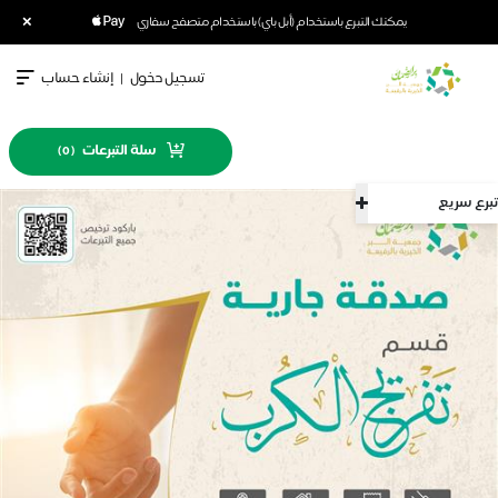
×
يمكنك التبرع باستخدام (أبل باي) باستخدام متصفح سفاري
تسجيل دخول
|
إنشاء حساب
سلة التبرعات
)
0
(
تبرع سريع