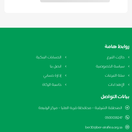
روابط هامة
حالات التبرع
الحسابات البنكية
سياسة الخصوصية
اتصل بنا
سلة التبرعات
إدارة حسابي
الإهداءات
حاسبة الزكاة
بيانات التواصل
المنطقة الشرقية – محافظة قريه العليا – مركز الرفيعة
0500038247
ber30@ber-alrafiea.org.sa