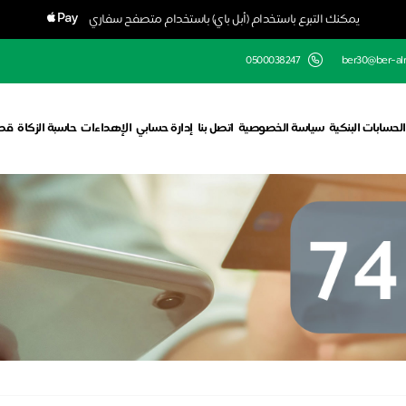
يمكنك التبرع باستخدام (أبل باي) باستخدام متصفح سفاري
0500038247
ber30@ber-alra
الحسابات البنكية
سياسة الخصوصية
اتصل بنا
إدارة حسابي
الإهداءات
حاسبة الزكاة
قط