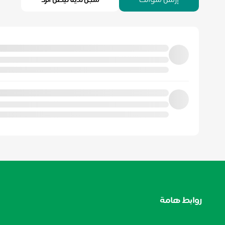
إرسل سؤالك
سجل لدينا ليصل الرد
روابط هامة