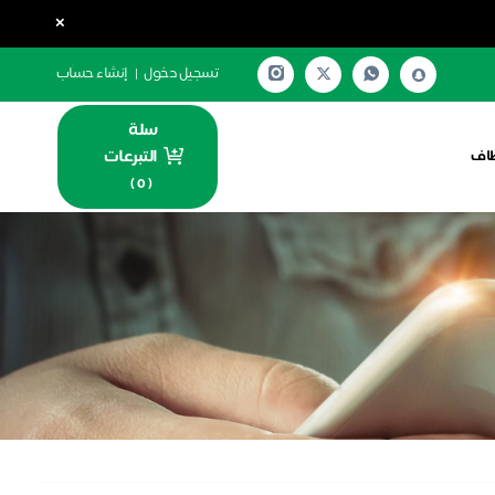
×
تسجيل دخول
|
إنشاء حساب
سلة
التبرعات
اف
)
0
(