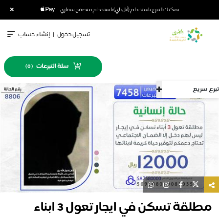
×
يمكنك التبرع باستخدام (أبل باي) باستخدام متصفح سفاري
تسجيل دخول
|
إنشاء حساب
سلة التبرعات
)
0
(
تبرع سريع
مطلقة تسكن في ايجار تعول 3 ابناء