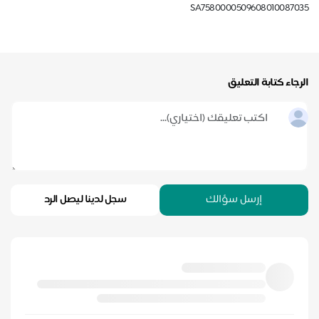
SA7580000509608010087035
الرجاء كتابة التعليق
إرسل سؤالك
سجل لدينا ليصل الرد