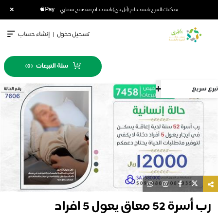
×
يمكنك التبرع باستخدام (أبل باي) باستخدام متصفح سفاري
تسجيل دخول
|
إنشاء حساب
سلة التبرعات
)
0
(
تبرع سريع
رب أسرة 52 معاق يعول 5 افراد