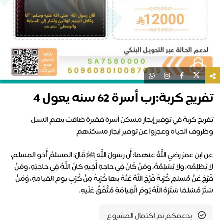
ريج كربة:رب أسرة 62 سنه يعول 4
ريج كربة في توفير إيجار مسكن أسرة فقيرة ضاقت بهم السبل
ابن عمرَ رضي اللَّهُ عنهما: أَن رسولَ اللَّه ﷺ قَالَ: المسلمُ أَخو المسلم،
يَظلِمُه، ولا يُسْلِمُهُ، ومَنْ كَانَ فِي حاجةِ أَخِيهِ كانَ اللَّهُ فِي حاجتِهِ، ومَنْ
َّجَ عَنْ مُسلمٍ كُرْبةً فَرَّجَ اللَّهُ عَنْهُ بها كُرْبةً مِنْ كُرَبِ يوم القيامةِ، وَمَنْ
َرَ مُسْلمًا سَتَرَهُ اللَّهُ يَومَ الْقِيامَةِ مُتَّفَقٌ عَلَيهِ.
بدعمكم تم اكتمال المشروع