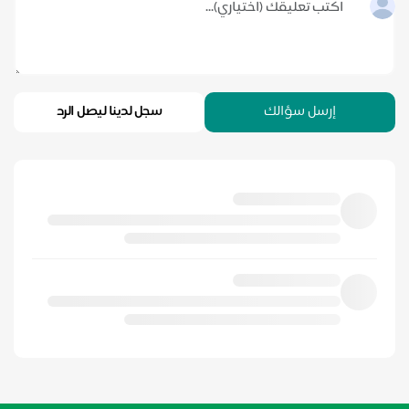
إرسل سؤالك
سجل لدينا ليصل الرد