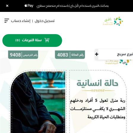
×
يمكنك التبرع باستخدام (أبل باي) باستخدام متصفح سفاري
تسجيل دخول
|
إنشاء حساب
سلة التبرعات
)
0
(
تبرع سريع