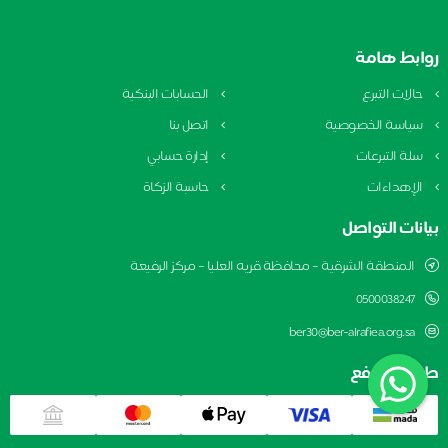
روابط هامة
حالات التبرع
الحسابات البنكية
سياسة الخصوصية
اتصل بنا
سلة التبرعات
إدارة حسابي
الإهداءات
حاسبة الزكاة
بيانات التواصل
المنطقة الشرقية – محافظة قريه العليا – مركز الرفيعة
0500038247
ber30@ber-alrafiea.org.sa
طريقة الدفع