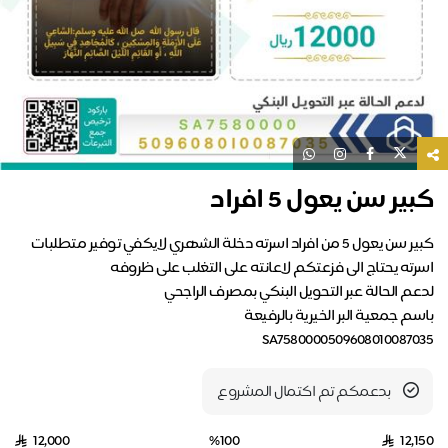
ير سن يعول 5 افراد
كبير سن يعول 5 من افراد اسرته دخلة الشهري لايكفي توفير متطلبات
SA75800005096080100870
بدعمكم تم اكتمال المشروع
12,000
%100
12,1