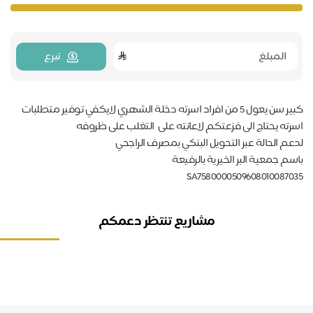
تبرع
كبير سن يعول 5 من افراد اسرته دخلة الشهري لايكفي توفير متطلبات
رته يحتاج الى فزعتكم لاعانته على التغلب على ظروفه
عم الحالة عبر التحويل البنكي بمصرف الراجحي
سم جمعية البر الخيرية بالرفيعة
SA75800005096080100870
مشاريع تنتظر دعمكم