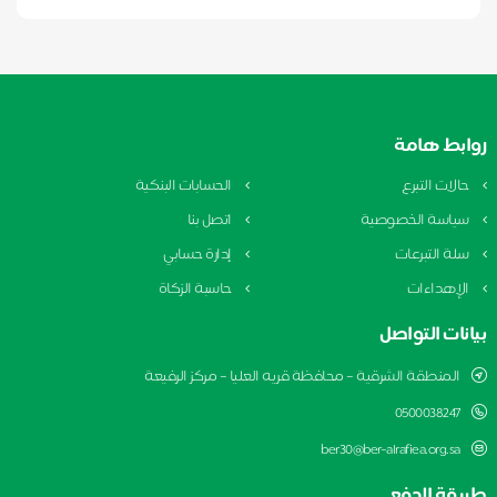
ابط هامة
الات التبرع
الحسابات البنكية
ياسة الخصوصية
اتصل بنا
لة التبرعات
إدارة حسابي
لإهداءات
حاسبة الزكاة
نات التواصل
المنطقة الشرقية – محافظة قريه العليا – مركز الرفيعة
0500038247
ber30@ber-alrafiea.org.sa
يقة الدفع